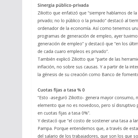
Sinergia público-privada
Ziliotto que enfatizó que “siempre hablamos de la 
privado; no lo público o la privado” destacó al t
ordenador de la economía. Así como tenemos una fu
programas de generación de empleo, ayer tuvimos
generación de empleo” y destacó que “en los últ
de cada cuaro empleos es privado”.
También explicó Ziliotto que “parte de las herram
inflación, no sobre sus causas. Y a partir de la i
la génesis de su creación como Banco de fomento
Cuotas fijas a tasa % 0
“Esto -aseguró Ziliotto- genera mayor consumo, ma
elemento que no es novedoso, pero sí disruptivo
en cuotas fijas a tasa 0%”.
Y destacó que “el costo de sostener una tasa a la
Pampa. Porque entendemos que, a través de estas
del salario de los trabajadores, que son los que 