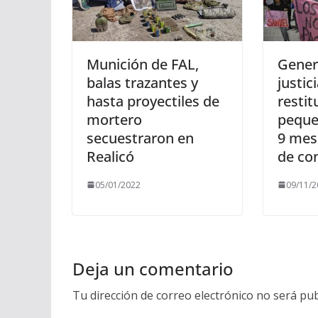
Munición de FAL,
Genera
balas trazantes y
justic
hasta proyectiles de
restit
mortero
peque
secuestraron en
9 mese
Realicó
de co
05/01/2022
09/11/2
Deja un comentario
Tu dirección de correo electrónico no será pub