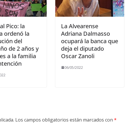
l Pico: la
La Alvearense
ia ordenó la
Adriana Dalmasso
ución del
ocupará la banca que
ño de 2 años y
deja el diputado
s a la familia
Oscar Zanoli
ntención
06/05/2022
022
licada.
Los campos obligatorios están marcados con
*