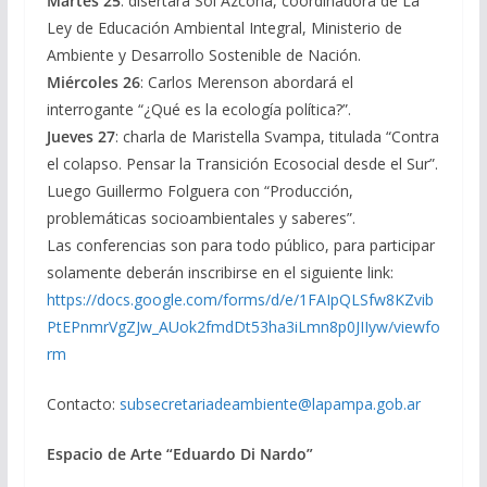
Martes 25
: disertará Sol Azcona, coordinadora de La
Ley de Educación Ambiental Integral, Ministerio de
Ambiente y Desarrollo Sostenible de Nación.
Miércoles 26
: Carlos Merenson abordará el
interrogante “¿Qué es la ecología política?”.
Jueves 27
: charla de Maristella Svampa, titulada “Contra
el colapso. Pensar la Transición Ecosocial desde el Sur”.
Luego Guillermo Folguera con “Producción,
problemáticas socioambientales y saberes”.
Las conferencias son para todo público, para participar
solamente deberán inscribirse en el siguiente link:
https://docs.google.com/forms/d/e/1FAIpQLSfw8KZvib
PtEPnmrVgZJw_AUok2fmdDt53ha3iLmn8p0JIIyw/viewfo
rm
Contacto:
subsecretariadeambiente@lapampa.gob.ar
Espacio de Arte “Eduardo Di Nardo”