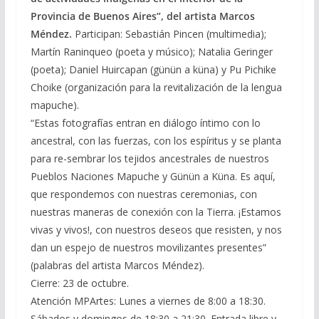
Provincia de Buenos Aires”, del artista Marcos
Méndez.
Participan: Sebastián Pincen (multimedia);
Martín Raninqueo (poeta y músico); Natalia Geringer
(poeta); Daniel Huircapan (günün a küna) y Pu Pichike
Choike (organización para la revitalización de la lengua
mapuche).
“Estas fotografías entran en diálogo íntimo con lo
ancestral, con las fuerzas, con los espíritus y se planta
para re-sembrar los tejidos ancestrales de nuestros
Pueblos Naciones Mapuche y Günün a Küna. Es aquí,
que respondemos con nuestras ceremonias, con
nuestras maneras de conexión con la Tierra. ¡Estamos
vivas y vivos!, con nuestros deseos que resisten, y nos
dan un espejo de nuestros movilizantes presentes”
(palabras del artista Marcos Méndez).
Cierre: 23 de octubre.
Atención MPArtes: Lunes a viernes de 8:00 a 18:30.
Sábados y domingos de 18:30 a 21:30. Entrada libre y