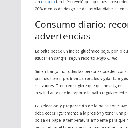
Un
estudio
también reveló que quienes consumieron
20% menos de riesgo de desarrollar diabetes en se
Consumo diario: rec
advertencias
La palta posee un índice glucémico bajo, por lo q
azúcar en sangre, según reporto
Mayo Clinic.
Sin embargo, no todas las personas pueden consu
quienes tienen
problemas renales vigilar la inge
relevantes. También sugiere que quienes sigan die
la salud antes de incorporar la palta regularmente.
La
selección y preparación de la palta
son clave 
debe ceder ligeramente a la presión y tener una pi
bolsa de papel a temperatura ambiente para que ma
largo, retirar el hueso y aprovechar la carne con 