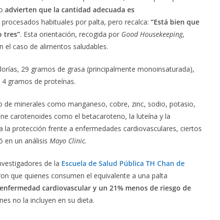
ro
advierten que la cantidad adecuada es
 procesados habituales por palta, pero recalca:
“Está bien que
 tres”
. Esta orientación, recogida por
Good Housekeeping
,
n el caso de alimentos saludables.
rías, 29 gramos de grasa (principalmente monoinsaturada),
 4 gramos de proteínas.
o de minerales como manganeso, cobre, zinc, sodio, potasio,
ene carotenoides como el betacaroteno, la luteína y la
 la protección frente a enfermedades cardiovasculares, ciertos
ó en un análisis
Mayo Clinic.
Investigadores de la
Escuela de Salud Pública TH Chan de
ron que quienes consumen el equivalente a una palta
enfermedad cardiovascular y un 21% menos de riesgo de
es no la incluyen en su dieta.