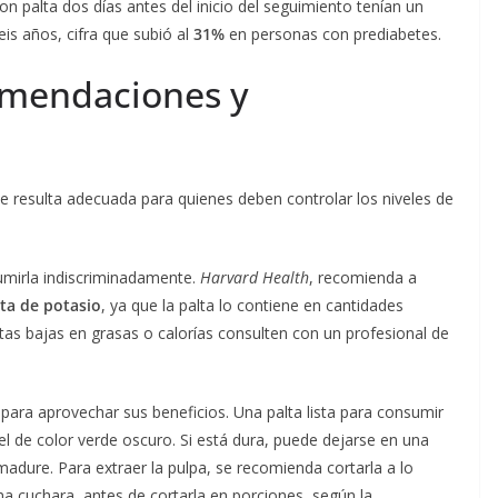
 palta dos días antes del inicio del seguimiento tenían un
is años, cifra que subió al
31%
en personas con prediabetes.
omendaciones y
ue resulta adecuada para quienes deben controlar los niveles de
mirla indiscriminadamente.
Harvard Health
, recomienda a
sta de potasio
, ya que la palta lo contiene en cantidades
tas bajas en grasas o calorías consulten con un profesional de
para aprovechar sus beneficios. Una palta lista para consumir
el de color verde oscuro. Si está dura, puede dejarse en una
dure. Para extraer la pulpa, se recomienda cortarla a lo
una cuchara, antes de cortarla en porciones, según la