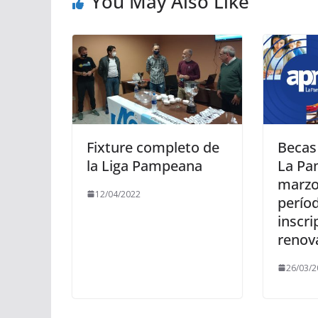
You May Also Like
Fixture completo de
Becas 
la Liga Pampeana
La Pa
marzo 
12/04/2022
perío
inscri
renov
26/03/2