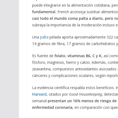
puede integrarse en la alimentación cotidiana, pe
fundamental.
French aconseja sustituir alimentos
casi todo el mundo coma palta a diario, pero no
subraya la importancia de la moderación incluso e
Una
palta
pelada aporta aproximadamente 322 calo
14 gramos de fibra, 17 gramos de carbohidratos y
Es fuente de
folato, vitaminas B6, C y K
, así com
fósforo, magnesio, hierro y calcio. Además, conti
zeaxantina, compuestos antioxidantes asociados a
cánceres y complicaciones oculares, según report
La evidencia científica respalda estos beneficios. 
Harvard
, citados por
Good Housekeeping
, detecta
semanal
presentan un 16% menos de riesgo de 
enfermedad coronaria
, en comparación con quien