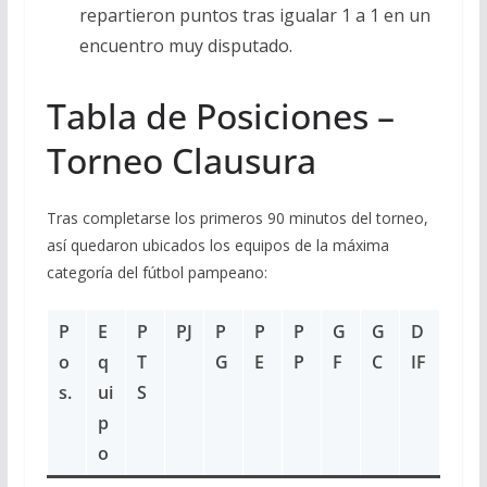
repartieron puntos tras igualar 1 a 1 en un
encuentro muy disputado.
Tabla de Posiciones –
Torneo Clausura
Tras completarse los primeros 90 minutos del torneo,
así quedaron ubicados los equipos de la máxima
categoría del fútbol pampeano:
P
E
P
PJ
P
P
P
G
G
D
o
q
T
G
E
P
F
C
IF
s.
ui
S
p
o