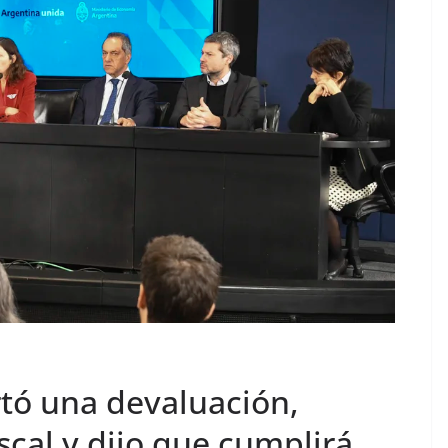
rtó una devaluación,
scal y dijo que cumplirá