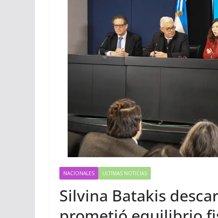
NACIONALES
ULTIMAS NOTICIAS
Silvina Batakis desca
prometió equilibrio fi