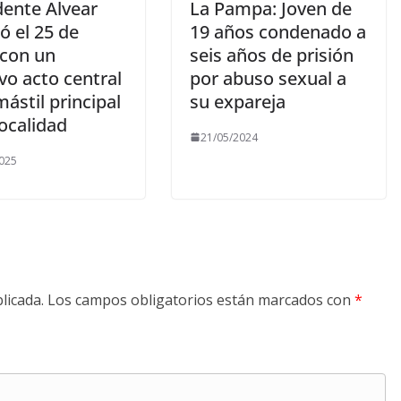
dente Alvear
La Pampa: Joven de
ó el 25 de
19 años condenado a
con un
seis años de prisión
vo acto central
por abuso sexual a
mástil principal
su expareja
localidad
21/05/2024
025
licada.
Los campos obligatorios están marcados con
*