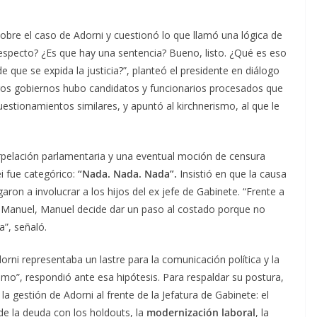
sobre el caso de Adorni y cuestionó lo que llamó una lógica de
 respecto? ¿Es que hay una sentencia? Bueno, listo. ¿Qué es eso
que se expida la justicia?”, planteó el presidente en diálogo
ros gobiernos hubo candidatos y funcionarios procesados que
estionamientos similares, y apuntó al kirchnerismo, al que le
terpelación parlamentaria y una eventual moción de censura
ei fue categórico:
“Nada. Nada. Nada”.
Insistió en que la causa
aron a involucrar a los hijos del ex jefe de Gabinete. “Frente a
e Manuel, Manuel decide dar un paso al costado porque no
a”, señaló.
orni representaba un lastre para la comunicación política y la
o”, respondió ante esa hipótesis. Para respaldar su postura,
a gestión de Adorni al frente de la Jefatura de Gabinete: el
 de la deuda con los holdouts, la
modernización laboral
, la