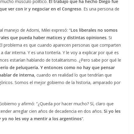
r mucho músculo político.
El trabajo que ha hecho Diego fue
 que ver con ir y negociar en el Congreso
. Es una persona de
l manejo de Adorni, Milei expresó: “
Los liberales no somos
berales que pueda haber matices y distintas opiniones
. Si
. El problema es que cuando aparecen personas que comparten
 dar interna. Y es una tontería. Y le voy a explicar por qué es
onces estarían hablando de totalitarismo. ¿Pero sabe por qué le
erío de peluquería. Y entonces como no hay que pensar
hablar de interna
, cuando en realidad lo que tendrían que
góricos. Somos el mejor gobierno de la historia, amparado por
 Gobierno y afirmó: “¿Queda por hacer mucho? Sí, claro que
ender arreglar cien años de decadencia en dos años.
Si yo les
y yo no les voy a mentir a los argentinos
“.