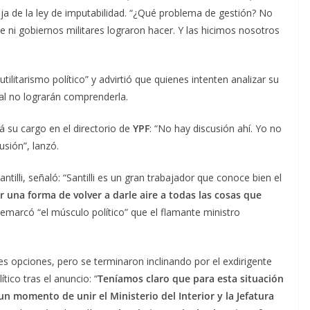
 baja de la ley de imputabilidad. “¿Qué problema de gestión? No
 ni gobiernos militares lograron hacer. Y las hicimos nosotros
litarismo político” y advirtió que quienes intenten analizar su
nal no lograrán comprenderla.
 su cargo en el directorio de
YPF
: “No hay discusión ahí. Yo no
usión”, lanzó.
ntilli, señaló: “Santilli es un gran trabajador que conoce bien el
er una forma de volver a darle aire a todas las cosas que
remarcó “el músculo político” que el flamante ministro
es opciones, pero se terminaron inclinando por el exdirigente
tico tras el anuncio: “
Teníamos claro que para esta situación
n momento de unir el Ministerio del Interior y la Jefatura