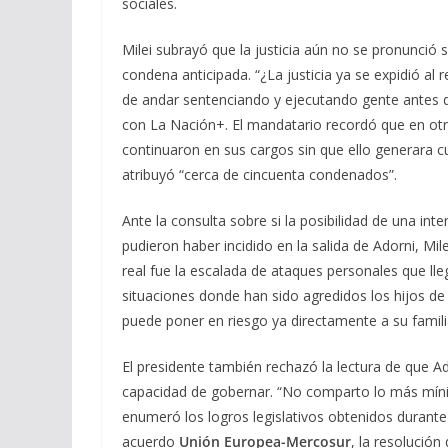
sociales.
Milei subrayó que la justicia aún no se pronunció 
condena anticipada. “¿La justicia ya se expidió al
de andar sentenciando y ejecutando gente antes de 
con La Nación+. El mandatario recordó que en ot
continuaron en sus cargos sin que ello generara cu
atribuyó “cerca de cincuenta condenados”.
Ante la consulta sobre si la posibilidad de una in
pudieron haber incidido en la salida de Adorni, Mil
real fue la escalada de ataques personales que lleg
situaciones donde han sido agredidos los hijos d
puede poner en riesgo ya directamente a su famili
El presidente también rechazó la lectura de que Ad
capacidad de gobernar. “No comparto lo más mínim
enumeró los logros legislativos obtenidos durante l
acuerdo
Unión Europea-Mercosur
, la resolución