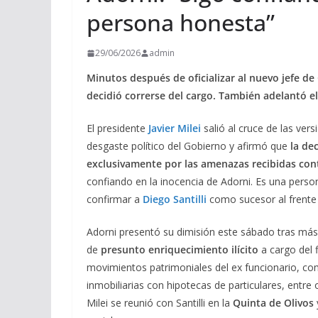
persona honesta”
29/06/2026
admin
Minutos después de oficializar al nuevo jefe de
decidió correrse del cargo. También adelantó e
El presidente
Javier Milei
salió al cruce de las ver
desgaste político del Gobierno y afirmó que
la de
exclusivamente por las amenazas recibidas cont
confiando en la inocencia de Adorni. Es una pers
confirmar a
Diego Santilli
como sucesor al frente 
Adorni presentó su dimisión este sábado tras más 
de
presunto enriquecimiento ilícito
a cargo del f
movimientos patrimoniales del ex funcionario, co
inmobiliarias con hipotecas de particulares, entr
Milei se reunió con Santilli en la
Quinta de Olivos