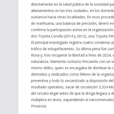
directamente en la salud pública de la sociedad p
allanamientos en las tres ciudades, en los domicilio
sustancia hacia otras localidades. En esos proce
de marihuana, una balanza de precisión, dinero en
confirma la participación activa en la organización
dos Toyota Corolla (2014 y 2012), una Toyota SW4
El principal investigado registra cuatro condenas 
tráfico de estupefacientes. Su última pena fue cum
Rosa y, tras recuperar la libertad a fines de 2024
naturaleza. Mantenía contacto frecuente con un ve
mismo delito, quien se encargaba de distribuir la
detenidos y sindicados como líderes de la organiza
preventiva y todo lo secuestrado a disposición del
resultado operativo, sacar de circulación 3,324 ki
del circuito ilegal antes de que la droga llegara a 
multiplica en dosis, expandiendo el narcomenudeo 
Provincia.