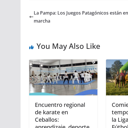
La Pampa: Los Juegos Patagónicos están e
marcha
You May Also Like
Encuentro regional
Comie
de karate en
tempo
Ceballos:
la Lig
aprendizaje, deporte
Fútbo