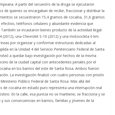
ampeana. A partir del secuestro de la droga se ejecutaron
s de quienes se encargaban de recibir, fraccionar y distribuir la
dimientos se secuestraron 15,4 gramos de cocaína, 31,6 gramos
 efectivo, teléfonos celulares y abundante evidencia que
. También se incautaron bienes producto de la actividad ilegal:
 (2012), una Chevrolet S-10 (2012) y una motocicleta 0 km.
previas por organizar y conformar estructuras dedicadas al
plida en la Unidad 4 del Servicio Penitenciario Federal de Santa
, volvió a quedar bajo investigación por hechos de la misma
cino de la ciudad capital con antecedentes penales por el
 cocaína en los barrios del este de Santa Rosa. Ambos fueron
ción. La investigación finalizó con cuatro personas con prisión
 Ministerio Público Federal de Santa Rosa. Más allá del
los de cocaína en estado puro representa una interrupción real
destino. En la calle, esa pureza no se mantiene, se fracciona y se
y sus consecuencias en barrios, familias y jóvenes de la