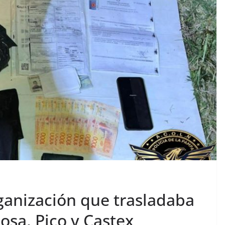
rganización que trasladaba
osa, Pico y Castex