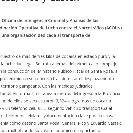
 Oficina de Inteligencia Criminal y Análisis de las
dinación Operativa de Lucha contra el Narcotráfico (ACOLN)
r una organización dedicada al transporte de
ecuestro de más de tres kilos de cocaína en estado puro y la
la actividad ilegal. Se trata además del primer caso complejo
 la conducción del Ministerio Público Fiscal de Santa Rosa, a
 El procedimiento se concretó tras detectar el desplazamiento
territorio pampeano. Con las medidas judiciales
ados en forma simultánea a metros del ingreso a la Provincia
n uno de ellos se secuestraron 3,324 kilogramos de cocaína
o y un teléfono celular. El segundo vehículo transportaba al
ero, teléfonos celulares y documentación clave para la causa.
tenía como destino Santa Rosa, General Pico y Eduardo Castex,
ción, multiplicando su valor económico e impactando