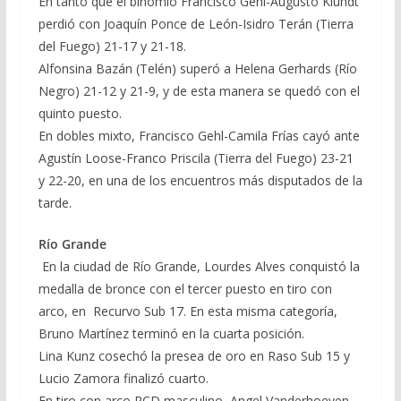
En tanto que el binomio Francisco Gehl-Augusto Klundt
perdió con Joaquín Ponce de León-Isidro Terán (Tierra
del Fuego) 21-17 y 21-18.
Alfonsina Bazán (Telén) superó a Helena Gerhards (Río
Negro) 21-12 y 21-9, y de esta manera se quedó con el
quinto puesto.
En dobles mixto, Francisco Gehl-Camila Frías cayó ante
Agustín Loose-Franco Priscila (Tierra del Fuego) 23-21
y 22-20, en una de los encuentros más disputados de la
tarde.
Río Grande
En la ciudad de Río Grande, Lourdes Alves conquistó la
medalla de bronce con el tercer puesto en tiro con
arco, en Recurvo Sub 17. En esta misma categoría,
Bruno Martínez terminó en la cuarta posición.
Lina Kunz cosechó la presea de oro en Raso Sub 15 y
Lucio Zamora finalizó cuarto.
En tiro con arco PCD masculino, Angel Vanderhoeven