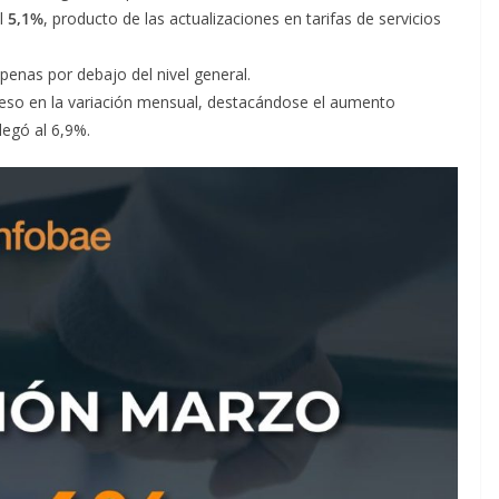
l
5,1%
, producto de las actualizaciones en tarifas de servicios
enas por debajo del nivel general.
peso en la variación mensual, destacándose el aumento
legó al 6,9%.