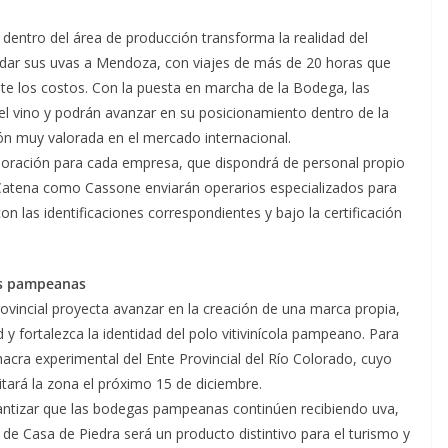
dentro del área de producción transforma la realidad del
ladar sus uvas a Mendoza, con viajes de más de 20 horas que
te los costos. Con la puesta en marcha de la Bodega, las
el vino y podrán avanzar en su posicionamiento dentro de la
n muy valorada en el mercado internacional.
laboración para cada empresa, que dispondrá de personal propio
 Catena como Cassone enviarán operarios especializados para
n las identificaciones correspondientes y bajo la certificación
as pampeanas
ovincial proyecta avanzar en la creación de una marca propia,
d y fortalezca la identidad del polo vitivinícola pampeano. Para
hacra experimental del Ente Provincial del Río Colorado, cuyo
itará la zona el próximo 15 de diciembre.
rantizar que las bodegas pampeanas continúen recibiendo uva,
l de Casa de Piedra será un producto distintivo para el turismo y