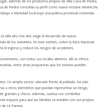
lugar, además de los productos propios de Villa Casa de Piedra.
sa de Piedra consolida su perfil como nuevo enclave vitivinícola
abajo e identidad local bajo una política provincial sostenida
la Villa año tras año exige el desarrollo de nueva
da de los visitantes. En este sentido, sobre la Ruta Nacional
a el ingreso y reduce los riesgos de accidentes.
onamiento, con todos sus locales abiertos. Allí se ofrece
tesanías, entre otras propuestas que los turistas pueden
tantes. Un amplio sector, ubicado frente al poblado, ha sido
dras u otros elementos que puedan representar un riesgo,
e de grandes y chicos. Además, cuenta con sombrillas
iente espacio para que las familias se instalen con sus propios
uro de La Pampa.