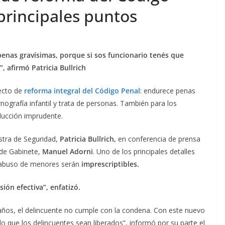
 principales puntos
penas gravísimas, porque si sos funcionario tenés que
”, afirmó Patricia Bullrich
yecto de
reforma integral del Código Penal
: endurece penas
rnografía infantil y trata de personas. También para los
ducción imprudente.
stra de Seguridad,
Patricia Bullrich,
en conferencia de prensa
 de Gabinete,
Manuel Adorni
. Uno de los principales detalles
 abuso de menores serán
imprescriptibles.
sión efectiva”, enfatizó.
 años, el delincuente no cumple con la condena. Con este nuevo
o que los delincuentes sean liberados”, informó por su parte el