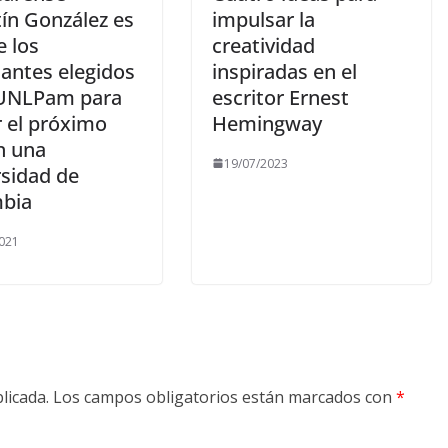
tín González es
impulsar la
e los
creatividad
iantes elegidos
inspiradas en el
 UNLPam para
escritor Ernest
r el próximo
Hemingway
n una
19/07/2023
rsidad de
bia
021
licada.
Los campos obligatorios están marcados con
*