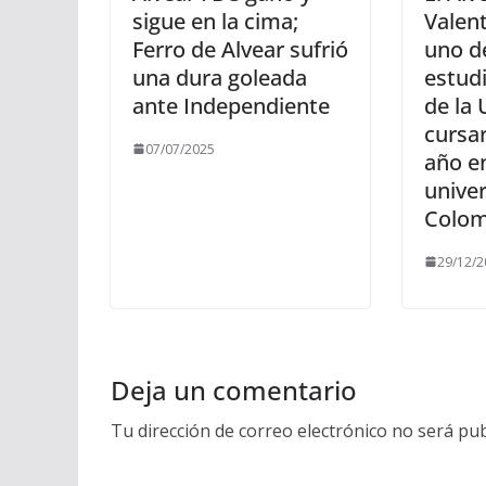
sigue en la cima;
Valen
Ferro de Alvear sufrió
uno d
una dura goleada
estud
ante Independiente
de la
cursa
07/07/2025
año e
unive
Colom
29/12/2
Deja un comentario
Tu dirección de correo electrónico no será pub