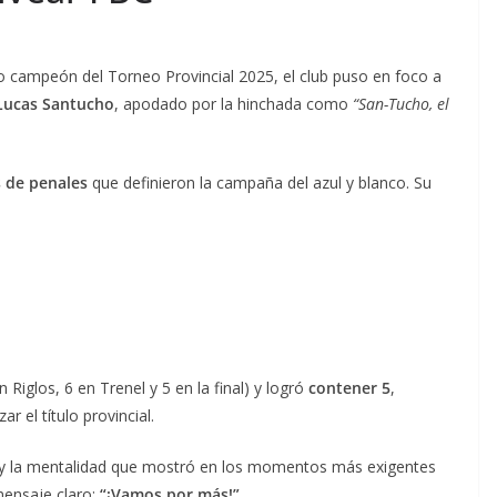
campeón del Torneo Provincial 2025, el club puso en foco a
Lucas Santucho
, apodado por la hinchada como
“San-Tucho, el
s de penales
que definieron la campaña del azul y blanco. Su
n Riglos, 6 en Trenel y 5 en la final) y logró
contener 5
,
 el título provincial.
 y la mentalidad que mostró en los momentos más exigentes
mensaje claro:
“¡Vamos por más!”