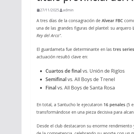
27/11/2025
admin
A tres días de la consagración de
Alvear FBC
como 
una de las grandes figuras del plantel: su arquero
Rey del Arco”
.
El guardameta fue determinante en las
tres serie
actuación resultó clave en:
Cuartos de final
vs. Unión de Riglos
Semifinal
vs. All Boys de Trenel
Final
vs. All Boys de Santa Rosa
En total, a Santucho le ejecutaron
16 penales
(5 e
transformándose en una pieza decisiva para alcanzar
Desde el club destacaron su enorme rendimiento
de la competencia, celebrando su aporte con un 