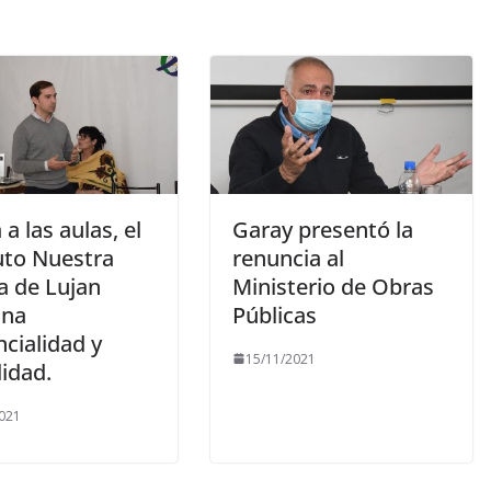
 a las aulas, el
Garay presentó la
uto Nuestra
renuncia al
a de Lujan
Ministerio de Obras
ina
Públicas
cialidad y
15/11/2021
lidad.
021