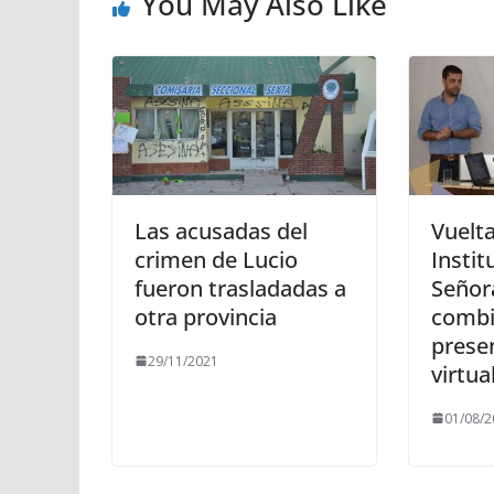
You May Also Like
Las acusadas del
Vuelta
crimen de Lucio
Instit
fueron trasladadas a
Señor
otra provincia
comb
presen
29/11/2021
virtua
01/08/2