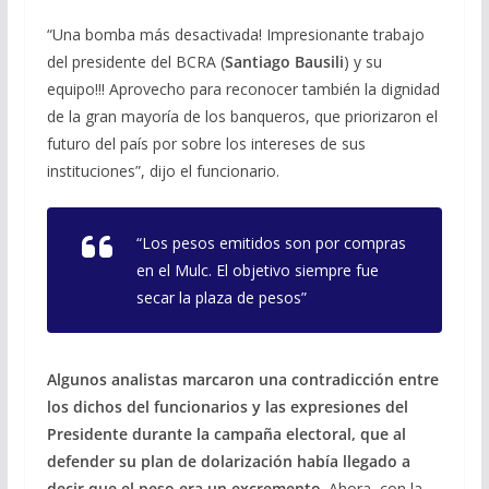
“Una bomba más desactivada! Impresionante trabajo
del presidente del BCRA (
Santiago Bausili
) y su
equipo!!! Aprovecho para reconocer también la dignidad
de la gran mayoría de los banqueros, que priorizaron el
futuro del país por sobre los intereses de sus
instituciones”, dijo el funcionario.
“Los pesos emitidos son por compras
en el Mulc. El objetivo siempre fue
secar la plaza de pesos”
Algunos analistas marcaron una contradicción entre
los dichos del funcionarios y las expresiones del
Presidente durante la campaña electoral, que al
defender su plan de dolarización había llegado a
decir que el peso era un excremento
. Ahora, con la