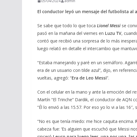
05/04/2024
admin
El conductor leyó un mensaje del futbolista al 
Se sabe que todo lo que toca
Lionel Messi
se convi
pasó en la mañana del viernes en
Luzu TV
, cuan
contó que recibió una sorpresa de lo más inesperad
luego relató en detalle el intercambio que mantuvo
“Estaba manejando y paré en un semáforo. Agarré
era de un usuario con tilde azul”, dijo, en referen
vueltas, agregó: “
Era de Leo Messi
”.
Con el celular en la mano y ante la emoción del r
Martín “El Trinche” Dardik, el conductor de AQN c
“Él lo envió a las 15.57. Por eso yo lo vi a las 16″, s
“No es que tenía miedo: me hice caquita encima.
P
cabeza fue: ‘Es alguien que escuchó que Messi nos s
sinceró
Leuco para luego leer, una por una, las p