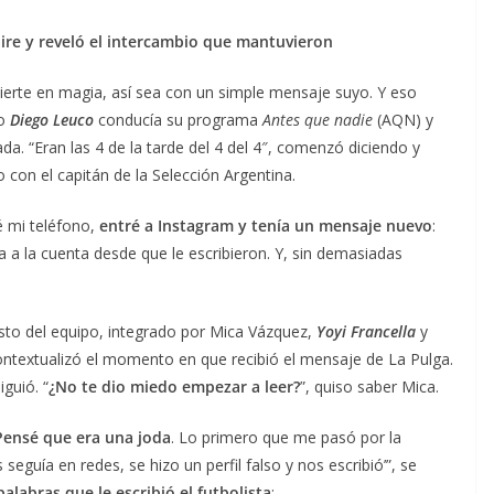
aire y reveló el intercambio que mantuvieron
erte en magia, así sea con un simple mensaje suyo. Y eso
do
Diego Leuco
conducía su programa
Antes que nadie
(AQN) y
a. “Eran las 4 de la tarde del 4 del 4″, comenzó diciendo y
 con el capitán de la Selección Argentina.
 mi teléfono,
entré a Instagram y tenía un mensaje nuevo
:
cia a la cuenta desde que le escribieron. Y, sin demasiadas
esto del equipo, integrado por Mica Vázquez,
Yoyi Francella
y
ontextualizó el momento en que recibió el mensaje de La Pulga.
iguió. “
¿No te dio miedo empezar a leer?
”, quiso saber Mica.
ensé que era una joda
. Lo primero que me pasó por la
eguía en redes, se hizo un perfil falso y nos escribió’”, se
alabras que le escribió el futbolista
: